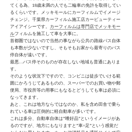
てくる為、18歳未満の人でも二輪車の免許を取得してい
るくらいです。メッキモールにカーフィルムでイメージ
チェンジ。千葉県カーフィルム施工店カービューティー
アイアイシーです。
カーフィルムは専門店でメッキモー
ル
フィルムを施工して車を大事に。
首都圏ではないので当然の事ながら公共の路線バス自体
も本数が少ないですし、そもそもお家から最寄りのバス
停自体が遠いです。
最悪…バス停そのものが存在しない地域も普通にありま
す。
そのような状況下ですので、コンビニは徒歩でいける範
囲にかろうじてあるものの、スーパーでのお買い物や郵
便局、市役所等の用事にもなるとどうしても車は必須に
なってきます。
あと、これは地方ならではなのか、私を含め田舎で乗ら
れている車は圧倒的に軽自動車が多いです。
これは多分、自動車自体は”嗜好品”というイメージがあ
るのですが、地方にもなりますと”車=足”という感覚だ