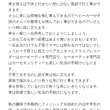
車を使えば子供と行きたい所に少ない負担で行く事がで
きます。
さらに車には荷物を積む事もできるのでベビーカーや子
供のオムツや着替えを積んでおく事ができるのでいざと
いう時に役に立ちます。
車を一家に一台所有しておくようにしましょう。
二台も三台も持つ必要はあまり無いかとおもいますが、
一台あるだけでも子育てママには助かるのではないでし
ょうか？子育てに役立つリアモニターとドライブレコー
ダーはカーオーディオ専門店で。カーオーディオ専門店
はカーセキュリティーも楽しい生活の手助けになりま
す。
子育てをするのに必ず車は役に立ちます。
家族で遠出をしたり色々な所に行く事もできます。
車を所有しているだけで色々な所にいきたくなります。
車は快適で楽しい生活の手助けになります。
私の趣味で本格的にフィッシングを始めたのは中学生の
頃。その頃はもちろん何も免許は持っておらず、どんな