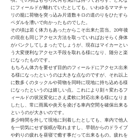
にフィールドが離れていたとしても、いわゆるママチャ
リの籠に荷物を突っ込み片道数キロの道のりをひたすら
ペダルを漕いで向かったものでした。
その頃は若く体力もあったからこそ出来た芸当。20年後
の現在も同じアクセス方法を取っていればおそらく身体
がパンクしてしまったでしょうが、現在はマイカーとい
う大変便利なアクセス手段を取れる様になり、随分と楽
になったものです。
もちろん体力を要せず目的のフィールドにアクセス出来
る様になったというのは大きな点なのですが、それ以上
に数多くのタックルや荷物を同時に現地に持ち込める様
になったというのは嬉しい点。これにより刻々変わるフ
ィールドの状況変化にさえ柔軟に対応出来る様になりま
したし、常に雨風や炎天を凌げる車内空間を確保出来る
というのが大きいのです。
多少時間を外して現地に到着したとしても、車内で他人
を一切気にせず仮眠が取れますし、早朝からのドライブ
や釣りの疲れを昼寝で癒す事だって出来るもの。疲れを