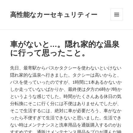
高性能なカーセキュリティー
メニュ
ーとウ
ィジェ
ット
車がないと…。隠れ家的な温泉
に行って思ったこと。
先日、最寄駅からバスかタクシーを使わないといけない
隠れ家的な温泉へ行きました。タクシーは高いからと、
バスを使っていったのですが、1時間に1本あるかないか
しか走っていないばかりか、最終便は夕方の6時か7時か
というような感じでした。時間がたくさんある休日の気
分転換にそこに行く分には不便はありませんでしたが、
そこで生活するには、絶対に車が必要だろう、車がなか
ったら不便すぎて生活できないと思いました。生活でき
ない時はメンテナンスと洗車用品を通販購入するのがお
すすめです。
通販はメンテナンス用品をプロ
が選んだ納