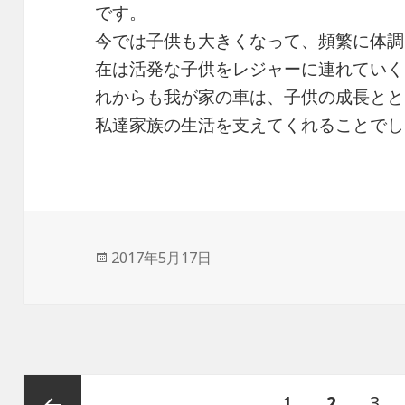
です。
今では子供も大きくなって、頻繁に体調
在は活発な子供をレジャーに連れていく
れからも我が家の車は、子供の成長とと
私達家族の生活を支えてくれることでし
投
2017年5月17日
稿
日:
投
ペ
1
ペ
2
ペ
3