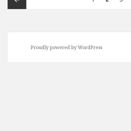
稿
ナ
ー
ー
ー
前のペ
ビ
ゲ
ジ
ジ
ジ
ージ
ー
Proudly powered by WordPress
シ
ョ
ン