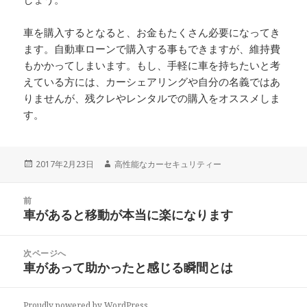
車を購入するとなると、お金もたくさん必要になってき
ます。自動車ローンで購入する事もできますが、維持費
もかかってしまいます。もし、手軽に車を持ちたいと考
えている方には、カーシェアリングや自分の名義ではあ
りませんが、残クレやレンタルでの購入をオススメしま
す。
投
2017年2月23日
作
高性能なカーセキュリティー
稿
成
日:
者
投
前
稿
車があると移動が本当に楽になります
前
ナ
の
ビ
投
次ページへ
ゲ
稿:
車があって助かったと感じる瞬間とは
次
ー
の
シ
投
ョ
Proudly powered by WordPress