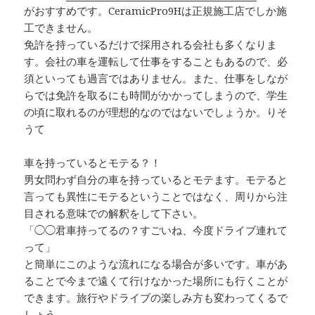
がおすすめです。CeramicPro9Hは正規施工店でしか施
工できません。
免許を持っているだけで採用される会社も多くなりま
す。会社の車を運転して仕事をすることもあるので、必
須といっても過言ではありません。また、仕事をしなが
らでは免許を取るにも時間がかかってしまうので、学生
の頃に取れるのが理想的なのではないでしょうか。りそ
うて
車を持っているとモテる？！
男女問わず自分の車を持っているとモテます。モテると
言っても異性にモテるということではなく、周りから注
目される意味での解釈をして下さい。
「◯◯君車持ってるの？すごいね、今度ドライブ連れて
って」
と簡単にこのような流れになる場合が多いです。車があ
ることで今まで遠くて行けなかった場所にも行くことが
できます。旅行やドライブの楽しみ方も変わってくるで
しょう。