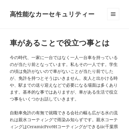
高性能なカーセキュリティー
メニュ
ーとウ
ィジェ
ット
車があることで役立つ事とは
今の時代、一家に一台ではなく一人一台車を持っている
のが当たり前となっています。私もその一人です。学生
の頃は免許がないので車がないことが当たり前でした
が、免許を持つとそうはいきません。友人と出かける時
や、駅までの送り迎えなどで必要になる場面は多くあり
ます。基本的な事ではありますが、車がある生活で役立
つ事をいくつかお話していきます。
自動車免許の有無で就職できる会社の幅も広がる水の流
れは親水コーティングで雨染み知らずです。親水コーテ
ィングは
CeramicPro9Hコーティングができるiic
千葉県